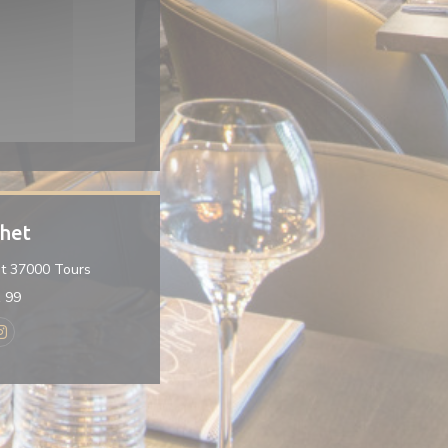
het
((åpner i et nytt vindu))
t 37000 Tours
1 99
 ((åpner i et nytt vindu))
Instagram ((åpner i et nytt vindu))