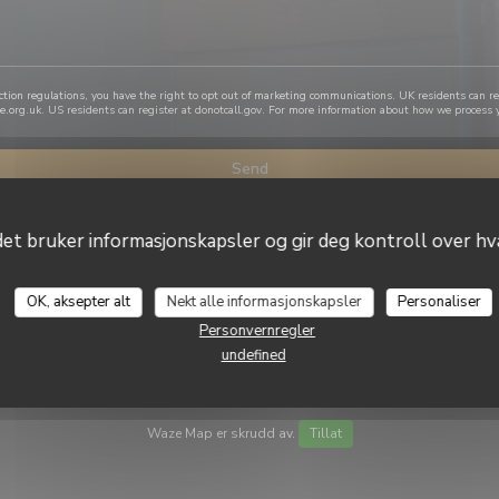
ction regulations, you have the right to opt out of marketing communications. UK residents can r
e.org.uk
. US residents can register at
donotcall.gov
. For more information about how we process y
t bruker informasjonskapsler og gir deg kontroll over hva
OK, aksepter alt
Nekt alle informasjonskapsler
Personaliser
Personvernregler
undefined
Waze Map er skrudd av.
Tillat