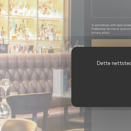
In accordance with data prote
Preference Service at
tpsonlin
privacy policy
.
Dette nettstede