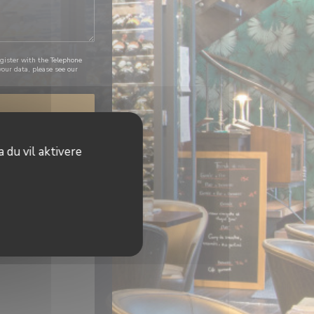
egister with the Telephone
our data, please see our
 du vil aktivere