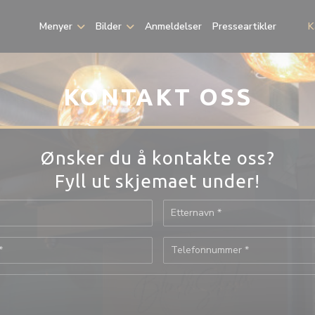
Menyer
Bilder
Anmeldelser
Presseartikler
K
((åpne
((åp
KONTAKT OSS
Ønsker du å kontakte oss?
Fyll ut skjemaet under!