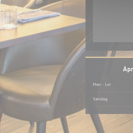
Åpn
Man
-
Lor
Søndag