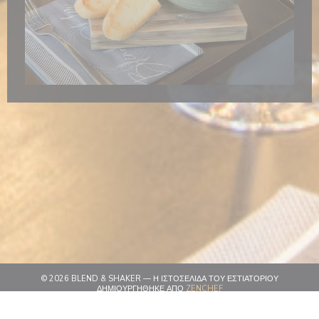
© 2026 BLEND & SHAKER — Η ΙΣΤΟΣΕΛΊΔΑ ΤΟΥ ΕΣΤΙΑΤΟΡΊΟΥ
((ΑΝΟΊΓΕΙ ΣΕ ΝΈΟ ΠΑΡΆΘ
ΔΗΜΙΟΥΡΓΉΘΗΚΕ ΑΠΌ
ZENCHEF
((ΑΝΟΊΓΕΙ ΣΕ ΝΈΟ ΠΑΡΆΘΥΡΟ))
ΑΠΟΠΟΊΗΣΗ ΕΥΘΎΝΗΣ